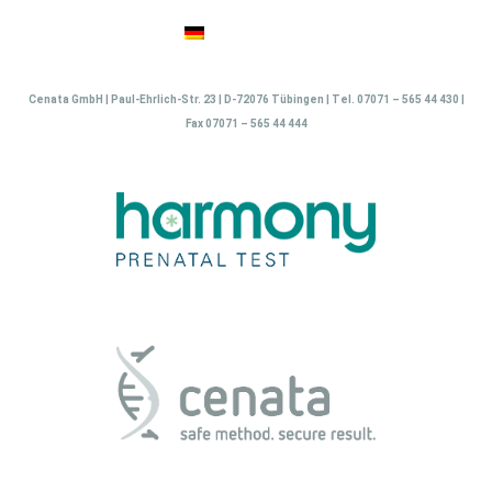
Zum
Inhalt
springen
Cenata GmbH | Paul-Ehrlich-Str. 23 | D-72076 Tübingen | Tel. 07071 – 565 44 430 |
Fax 07071 – 565 44 444