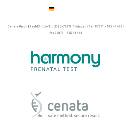
Zum
Inhalt
springen
Cenata GmbH | Paul-Ehrlich-Str. 23 | D-72076 Tübingen | Tel. 07071 – 565 44 430 |
Fax 07071 – 565 44 444