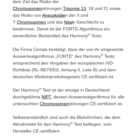
dem Ziel das Risiko der
Chromosomen
störungen
Trisomie 13
, 18 und 21 sowie
das Risiko von
Aneuploidie
n der X und
Y
Chromosomen
und das
fetal
e Geschlecht zu
bestimmen. Damit ist der FORTE-Algorithmus ein
®
wesentlicher Bestandteil des Harmony
Tests.
Die Firma Cenata bestätigt, dass der von ihr eingesetzte
®
Auswertealgorithmus „FORTE“ des Harmony
Tests
entsprechend den Vorgaben der europäischen IVD-
Richtlinie (RL-98/79/EG; Anhang II, Liste B) und dem
deutschen Medizinproduktegesetz CE-zertifiziert ist.
®
Der Harmony
Test ist der einzige in Deutschland
durchgeführte
NIPT
, dessen Auswertealgorithmus für alle
untersuchten
Chromosomen
störungen CE-zertifiziert ist.
Selbstverständlich sind auch die Blutröhrchen, die dem
®
Abnahmekit für den Harmony
Test beiliegen, vom
Hersteller CE-zertifiziert.