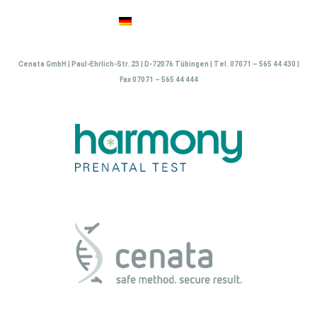
Zum
Inhalt
springen
Cenata GmbH | Paul-Ehrlich-Str. 23 | D-72076 Tübingen | Tel. 07071 – 565 44 430 |
Fax 07071 – 565 44 444