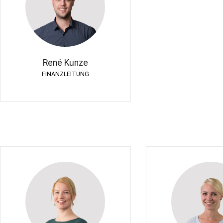
René Kunze
FINANZLEITUNG
René Kunze
FINANZLEITUNG
Dr. Stephani
Dr. Monika Sinzel