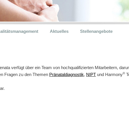
alitätsmanagement
Aktuelles
Stellenangebote
nata verfügt über ein Team von hochqualifizierten Mitarbeitern, dar
®
llen Fragen zu den Themen
Pränataldiagnostik
,
NIPT
und Harmony
Te
ar.