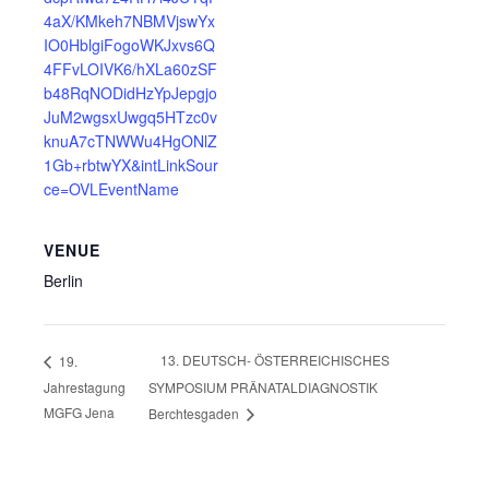
4aX/KMkeh7NBMVjswYx
IO0HblgiFogoWKJxvs6Q
4FFvLOIVK6/hXLa60zSF
b48RqNODidHzYpJepgjo
JuM2wgsxUwgq5HTzc0v
knuA7cTNWWu4HgONlZ
1Gb+rbtwYX&intLinkSour
ce=OVLEventName
VENUE
Berlin
13. DEUTSCH- ÖSTERREICHISCHES
19.
Jahrestagung
SYMPOSIUM PRÄNATALDIAGNOSTIK
MGFG Jena
Berchtesgaden