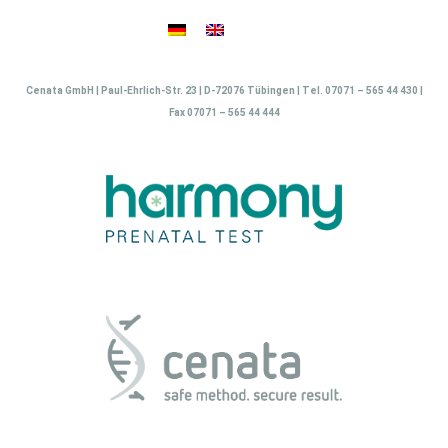
Skip
to
content
Cenata GmbH | Paul-Ehrlich-Str. 23 | D-72076 Tübingen | Tel. 07071 – 565 44 430 |
Fax 07071 – 565 44 444