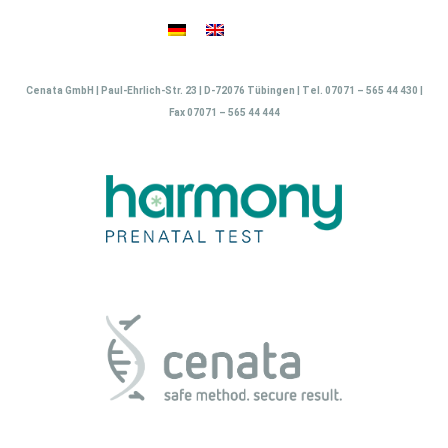
Zum
Inhalt
springen
Cenata GmbH | Paul-Ehrlich-Str. 23 | D-72076 Tübingen | Tel. 07071 – 565 44 430 |
Fax 07071 – 565 44 444