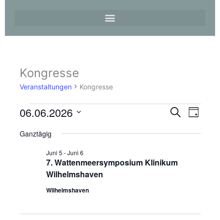
Kongresse
Veranstaltungen
für
Veranstaltungen
Kongresse
6.
Juni
06.06.2026
Veranstaltungen
Veransta
Suche
2026
Tag
Suche
Ansicht
Datum
und
Navigati
Ganztägig
wählen.
Ansichten,
Juni 5
-
Juni 6
Navigation
7. Wattenmeersymposium Klinikum
Wilhelmshaven
Wilhelmshaven