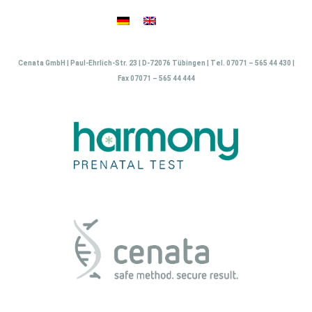
Zum
Inhalt
springen
Cenata GmbH | Paul-Ehrlich-Str. 23 | D-72076 Tübingen | Tel. 07071 – 565 44 430 |
Fax 07071 – 565 44 444